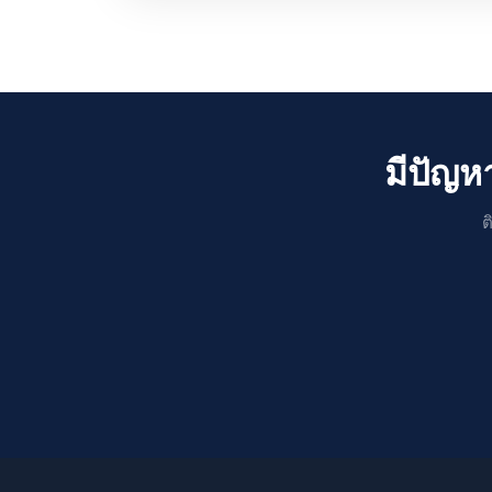
มีปัญห
ต