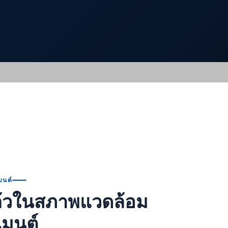
มนต์
์แล้วในสภาพแวดล้อม
เมนต์