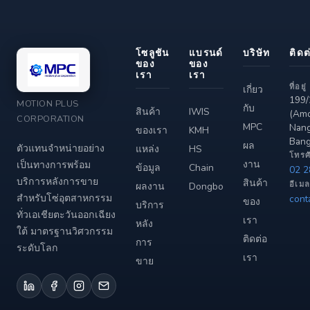
โซลูชัน
แบรนด์
บริษัท
ติดต
ของ
ของ
เรา
เรา
ที่อยู่
เกี่ยว
199/
MOTION PLUS
กับ
สินค้า
IWIS
(Amo
CORPORATION
MPC
Nang
ของเรา
KMH
Ban
ผล
ตัวแทนจำหน่ายอย่าง
แหล่ง
HS
โทรศั
งาน
เป็นทางการพร้อม
ข้อมูล
Chain
02 
บริการหลังการขาย
สินค้า
อีเมล
ผลงาน
Dongbo
สำหรับโซ่อุตสาหกรรม
cont
ของ
บริการ
ทั่วเอเชียตะวันออกเฉียง
เรา
หลัง
ใต้ มาตรฐานวิศวกรรม
ติดต่อ
การ
ระดับโลก
เรา
ขาย