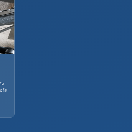
ขัด
อลื่น