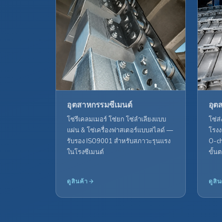
อุตสาหกรรมซีเมนต์
อุต
โซ่รีเคลมเมอร์ โซ่ยก โซ่ลำเลียงแบบ
โซ่ส
แผ่น & โซ่เครื่องฟาสเตอร์แบบสไลด์ —
โรงง
รับรอง ISO9001 สำหรับสภาวะรุนแรง
O-ch
ในโรงซีเมนต์
ขั้น
ดูสินค้า
ดูสิน