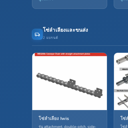
โซ่ลำเลียงและขนส่ง
2 แบรนด์
โซ่ลำเลียง Iwis
โซ่
รุ่น attachment, double-pitch, side-
โซ่ล