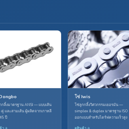
 Dongbo
โซ่ Iwis
ูกกลิ้งมาตรฐาน ANSI — แบบเส้น
โซ่ลูกกลิ้งวิศวกรรมเยอรมัน —
ยว คู่ และสามเส้น ผู้ผลิตจากเกาหลี
simplex & duplex มาตรฐาน ISO
45 ปี
ออกแบบสำหรับไดร์ฟความเร็วสูง
ค้า
ดูสินค้า