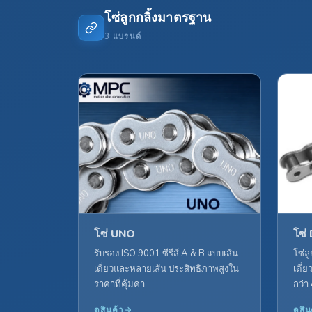
โซ่ลูกกลิ้งมาตรฐาน
3 แบรนด์
โซ่ UNO
โซ่
รับรอง ISO 9001 ซีรีส์ A & B แบบเส้น
โซ่ล
เดี่ยวและหลายเส้น ประสิทธิภาพสูงใน
เดี่
ราคาที่คุ้มค่า
กว่า 
ดูสินค้า
ดูสิน