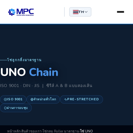
TH
โซ่ลูกกลิ้งมาตรฐาน
UNO
Chain
ISO 9001 · DIN · JIS | ซีรีส์ A & B แบบสองเส้น
ISO 9001
จำหน่ายทั่วโลก
PRE-STRETCHED
ผ่านการอบชุบ
หน้าหลัก
›
สินค้าของเรา
›
โซ่กลม Roller มาตรฐาน
›
โซ่ UNO